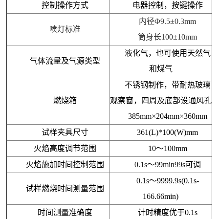
控制操作方式
电器控制，按键操作
内径Φ9.5±0.3mm
喷灯标准
筒身长100±10mm
液化气，也可使用天然气
气体流量及气源类型
和煤气
不锈钢制作，带耐热玻璃
燃烧箱
观察窗，四周及底部设通风孔
385mm×204mm×360mm
试样夹具尺寸
361(L)*100(W)mm
火焰高度调节范围
10
～
100mm
火焰施加时间控制范围
0.1s
～
99min99s可调
0.1s
～
9999.9s(0.1s-
试样燃烧时间测量范围
166.66min)
时间测量准确度
计时精度优于0.1s