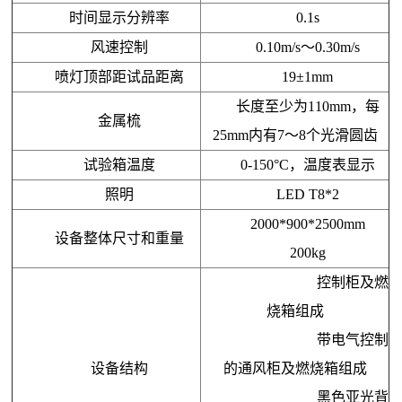
时间显示分辨率
0.1s
风速控制
0.10m/s
～
0.30m/s
喷灯顶部距试品距离
19±1mm
长度至少为110mm，每
金属梳
25mm内有7～8个光滑圆齿
试验箱温度
0-150°C，温度表显示
照明
LED T8*2
2000
*
9
00*2
5
00mm
设备
整体
尺寸
和重量
200
kg
控制柜及燃
烧箱组成
带电气控制
设备结构
的通风柜及燃烧箱组成
黑色亚光背