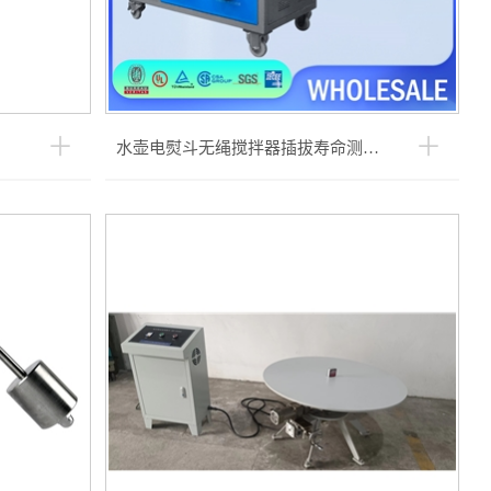
水壶电熨斗无绳搅拌器插拔寿命测试仪（通用款）YW-1215A