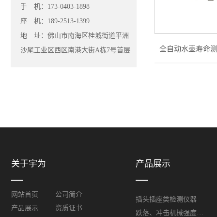
手 机：173-0403-1898
座 机：189-2513-1399
地 址：佛山市南海区桂城街道平洲
全自动水壶寿命测试
沙尾工业区西区南港大街A栋7号首层
关于宇为
产品展示
网站首页
公司简介
插头插座类检测仪器
产品展示
资质证书
跌落、冲击机械强度类检测仪器