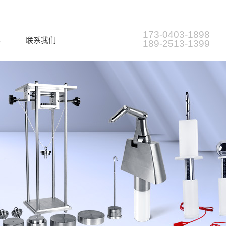
173-0403-1898
心
联系我们
189-2513-1399
类导航
简介
插头插座量规目录
公司形象
耦合器量规目录
公司新闻
IFICATION
插头插座插销类检测仪器
充电桩 测试仪器
跌落、冲击试验类检测仪器
防火阻燃检测仪器
耦合器检测仪器
探针试验指检测工具
其他测量工具和量规